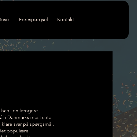
usik
Forespørgsel
Kontakt
r han I en længere
ål i Danmarks mest sete
klare svar på spørgsmål,
I det populære