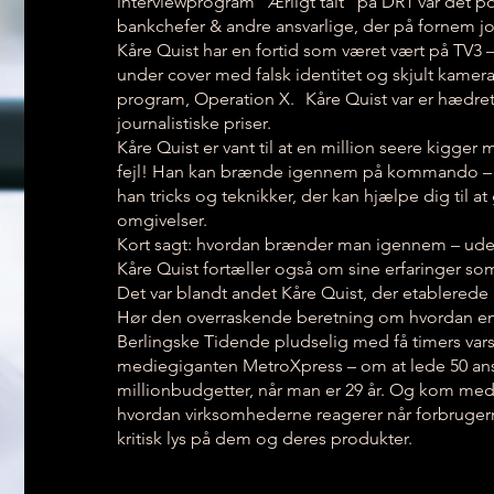
interviewprogram “Ærligt talt” på DR1 var det pol
bankchefer & andre ansvarlige, der på fornem journ
Kåre Quist har en fortid som været vært på TV3 
under cover med falsk identitet og skjult kame
program, Operation X. Kåre Quist var er hædr
journalistiske priser.
Kåre Quist er vant til at en million seere kigger
fejl! Han kan brænde igennem på kommando – i 
han tricks og teknikker, der kan hjælpe dig til at
omgivelser.
Kort sagt: hvordan brænder man igennem – ud
Kåre Quist fortæller også om sine erfaringer so
Det var blandt andet Kåre Quist, der etablerede
Hør den overraskende beretning om hvordan en u
Berlingske Tidende pludselig med få timers va
mediegiganten MetroXpress – om at lede 50 ans
millionbudgetter, når man er 29 år. Og kom med
hvordan virksomhederne reagerer når forbruger
kritisk lys på dem og deres produkter.