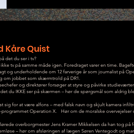
 Kåre Quist
å det du ser i tv?
u ikke tv på samme måde igen. Foredraget varer en time. Bagef
lagt og underholdende om 12 farverige år som journalist på Ope
og om jobbet som skærmtrold på DR1.
echefer og direktører forsøger at styre og påvirke studieværten f
t det du IKKE ser på skærmen – hør de spørgsmål som aldrig blev
ist sig for at være alfons – med falsk navn og skjult kamera infil
-programmet Operation X. Hør om de moralske overvejelser og
lørede overborgmester Jens Kramer Mikkelsen da han tog på fer
jemløse – hør om afsløringen af lægen Søren Ventegodt og ma