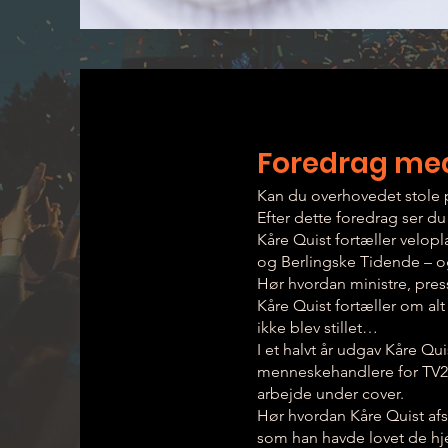
Foredrag med
Kan du overhovedet stole p
Efter dette foredrag ser d
Kåre Quist fortæller velop
og Berlingske Tidende – 
Hør hvordan ministre, press
Kåre Quist fortæller om al
ikke blev stillet…
I et halvt år udgav Kåre Qu
menneskehandlere for TV2
arbejde under cover.
Hør hvordan Kåre Quist afs
som han havde lovet de h