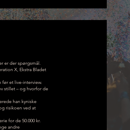
ter er der spørgsmål.
ration X, Ekstra Bladet
ør et live-interview.
 stillet – og hvorfor de
trerede han kyniske
 risikoen ved at
ie for de 50.000 kr.
nge andre