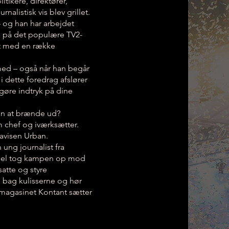
itikere, direktører,
alistisk vis blev grillet.
– og han har arbejdet
ra på det populære TV2-
et med en række
 med – også når han begår
dette foredrag afslører
 gøre indtryk på dine
en at brænde ud?
m chef og iværksætter.
 avisen Urban.
ng journalist fra
rsel tog kampen op mod
atte og styre
 bag kulisserne og hør
magasinet Kontant sætter